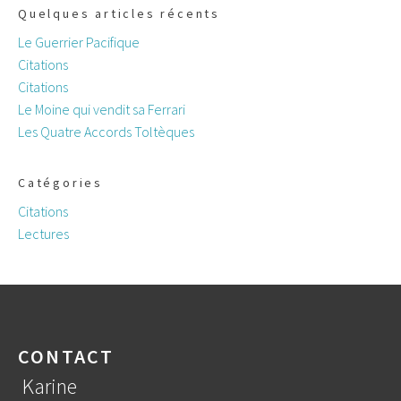
Quelques articles récents
Le Guerrier Pacifique
Citations
Citations
Le Moine qui vendit sa Ferrari
Les Quatre Accords Toltèques
Catégories
Citations
Lectures
CONTACT
Karine