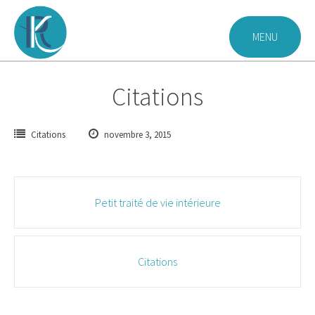
Aller
au
MENU
contenu
Citations
Citations
novembre 3, 2015
Navigation
Petit traité de vie intérieure
des
articles
Citations